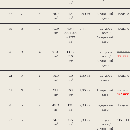
2
m
17
7
3
70.9
18
2,80
m
Внутренний
Продано
2
2
m
m
двор
19
8
5
157.9
4.9 +
3
m
Тартуское
Продано
2
m
3.6 + 3.6
шоссе /
+ 85,7
Внутренний
2
m
двор
20
8
4
107.6
19.1 +
3
m
Тартуское
1 035 000 €
2
950 000
m
3.6
шоссе /
2
m
Внутренний
двор
21
5
2
32.5
3.6
2,80
m
Тартуское
Продано
2
2
m
m
шоссе
22
5
3
73.2
16.9
2,80
m
Внутренний
435 000 €
2
2
395 000
m
m
двор
23
5
2
49.8
13.9
2,80
m
Внутренний
Продано
2
2
m
m
двор
24
5
3
61.9
3.6
2,80
m
Тартуское
416 000
2
2
m
m
шоссе /
Внутренний