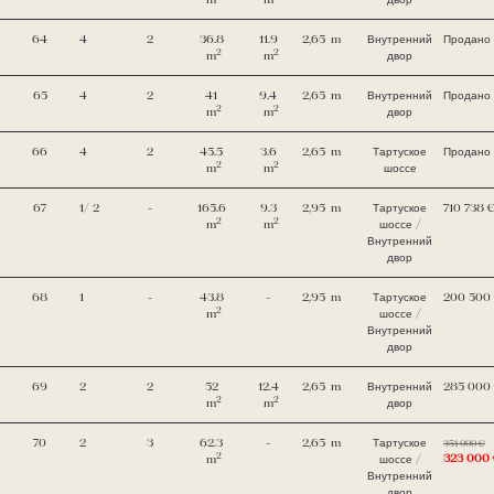
64
4
2
36.8
11.9
2,65
m
Внутренний
Продано
2
2
m
m
двор
65
4
2
41
9.4
2,65
m
Внутренний
Продано
2
2
m
m
двор
66
4
2
45.5
3.6
2,65
m
Тартуское
Продано
2
2
m
m
шоссе
67
1
/ 2
-
165.6
9.3
2,95
m
Тартуское
710 738 
2
2
m
m
шоссе /
Внутренний
двор
68
1
-
43.8
-
2,95
m
Тартуское
200 500
2
m
шоссе /
Внутренний
двор
69
2
2
52
12.4
2,65
m
Внутренний
285 000
2
2
m
m
двор
70
2
3
62.3
-
2,65
m
Тартуское
351 000 €
2
323 000
m
шоссе /
Внутренний
двор