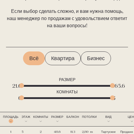
О нас
Если выбор сделать сложно, и вам нужна помощь,
наш менеджер по продажам с удовольствием ответит
на ваши вопросы!
Est
Eng
Ru
Fi
Всё
Квартира
Бизнес
РАЗМЕР
21.6
165.6
КОМНАТЫ
0
5
ПЛОЩАДЬ
ЭТАЖ
КОМНАТЫ
РАЗМЕР
БАЛКОН
ПОТОЛКИ
ВИД
ЦЕН
1
5
2
48.6
11.3
2,80
m
Тартуское
Продано