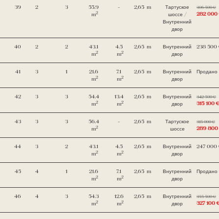
39
2
3
55.9
-
2,65
m
Тартуское
306 500 €
2
282 000
m
шоссе /
Внутренний
двор
40
2
2
43.1
4.5
2,65
m
Внутренний
238 500
2
2
m
m
двор
41
3
1
21.6
7.1
2,65
m
Внутренний
Продано
2
2
m
m
двор
42
3
3
54.4
13.4
2,65
m
Внутренний
342 500 €
2
2
315 100 
m
m
двор
43
3
3
56.4
-
2,65
m
Тартуское
315 000 €
2
289 800
m
шоссе
44
3
2
43.1
4.5
2,65
m
Внутренний
247 000
2
2
m
m
двор
45
4
1
21.6
7.1
2,65
m
Внутренний
Продано
2
2
m
m
двор
46
4
3
54.3
12.6
2,65
m
Внутренний
355 500 €
2
2
327 100 
m
m
двор