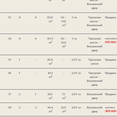
m
m
шоссе /
Внутренний
двор
33
8
4
113.6
3.6 +
3
m
Тартуское
Продано
2
m
17.8
шоссе /
2
m
Внутренний
двор
34
8
4
113.3
3.6 +
3
m
Тартуское
1 083 000 €
2
975 000
m
12.8
шоссе /
2
m
Внутренний
двор
35
1
-
117.4
-
2,95
m
Тартуское
Продано
2
m
шоссе
36
1
-
40.1
-
2,95
m
Тартуское
Продано
2
m
шоссе /
Внутренний
двор
37
2
1
21.6
7.1
2,65
m
Внутренний
Продано
2
2
m
m
двор
38
2
3
54.4
12.6
2,65
m
Внутренний
331 500 €
2
2
305 000
m
m
двор