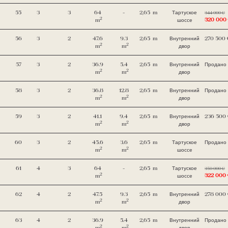
55
3
3
64
-
2,65
m
Тартуское
344 000 €
2
320 000
m
шоссе
56
3
2
47.6
9.3
2,65
m
Внутренний
270 500 
2
2
m
m
двор
57
3
2
36.9
5.4
2,65
m
Внутренний
Продано
2
2
m
m
двор
58
3
2
36.8
12.8
2,65
m
Внутренний
Продано
2
2
m
m
двор
59
3
2
41.1
9.4
2,65
m
Внутренний
236 500
2
2
m
m
двор
60
3
2
45.6
3.6
2,65
m
Тартуское
Продано
2
2
m
m
шоссе
61
4
3
64
-
2,65
m
Тартуское
350 000 €
2
322 000
m
шоссе
62
4
2
47.5
9.3
2,65
m
Внутренний
278 000
2
2
m
m
двор
63
4
2
36.9
5.4
2,65
m
Внутренний
Продано
2
2
m
m
двор