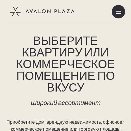
ВЫБЕРИТЕ
Цены
КВАРТИРУ ИЛИ
Виртуальные туры
КОММЕРЧЕСКОЕ
Здание
ПОМЕЩЕНИЕ ПО
Коммерческие
ВКУСУ
Окрестности
Широкий ассортимент
Интерьер
Информация о продаже
Приобретите дом, арендную недвижимость, офисное/
Контакт
коммерческое помещение или торговую площадь!