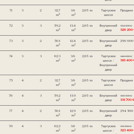
71
3
2
32.7
3.6
2,65
m
Тартуское
Продано
2
2
m
m
шоссе
72
3
3
59.2
13.4
2,65
m
Внутренний
354 500 €
2
2
326 200
m
m
двор
73
3
2
50.1
12.4
2,65
m
Внутренний
290 000
2
2
m
m
двор
74
3
3
62.3
3.6
2,65
m
Тартуское
346 000 €
2
2
318 400 
m
m
шоссе /
Внутренний
двор
75
4
2
32.7
3.6
2,65
m
Тартуское
Продано
2
2
m
m
шоссе
76
4
3
59.2
13.9
2,65
m
Внутренний
360 500 €
2
2
331 700 
m
m
двор
77
4
2
50.1
12.9
2,65
m
Внутренний
294 500
2
2
m
m
двор
78
4
3
62.2
3.6
2,65
m
Тартуское
351 500 €
2
2
323 400
m
m
шоссе /