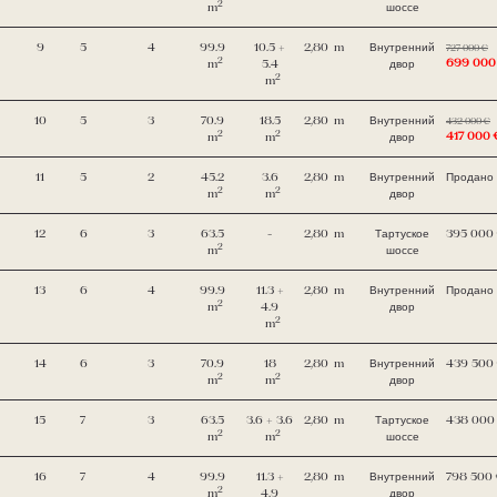
2
m
шоссе
9
5
4
99.9
10.5 +
2,80
m
Внутренний
727 000 €
2
699 000
m
5.4
двор
2
m
10
5
3
70.9
18.5
2,80
m
Внутренний
432 000 €
2
2
417 000 
m
m
двор
11
5
2
45.2
3.6
2,80
m
Внутренний
Продано
2
2
m
m
двор
12
6
3
63.5
-
2,80
m
Тартуское
395 000
2
m
шоссе
13
6
4
99.9
11.3 +
2,80
m
Внутренний
Продано
2
m
4.9
двор
2
m
14
6
3
70.9
18
2,80
m
Внутренний
439 500
2
2
m
m
двор
15
7
3
63.5
3.6 + 3.6
2,80
m
Тартуское
438 000
2
2
m
m
шоссе
16
7
4
99.9
11.3 +
2,80
m
Внутренний
798 500
2
m
4.9
двор