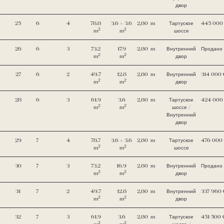
двор
25
6
4
78.8
3.6 + 3.6
2,80
m
Тартуское
445 000
2
2
m
m
шоссе
26
6
3
73.2
17.9
2,80
m
Внутренний
Продано
2
2
m
m
двор
27
6
2
49.7
12.8
2,80
m
Внутренний
314 000 
2
2
m
m
двор
28
6
3
61.9
3.6
2,80
m
Тартуское
424 000
2
2
m
m
шоссе /
Внутренний
двор
29
7
4
78.7
3.6 + 3.6
2,80
m
Тартуское
476 000
2
2
m
m
шоссе
30
7
3
73.2
16.9
2,80
m
Внутренний
Продано
2
2
m
m
двор
31
7
2
49.7
12.8
2,80
m
Внутренний
337 960 
2
2
m
m
двор
32
7
3
61.9
3.6
2,80
m
Тартуское
451 500 
2
2